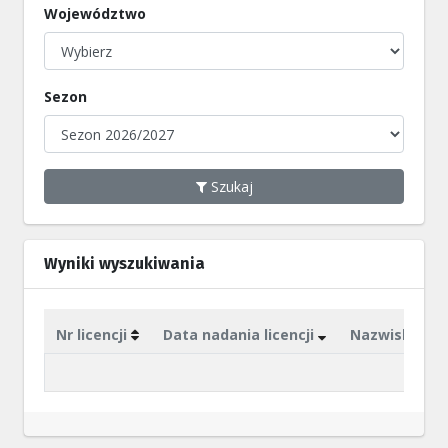
Województwo
Sezon
Szukaj
Wyniki wyszukiwania
Nr licencji
Data nadania licencji
Nazwisko
Brak